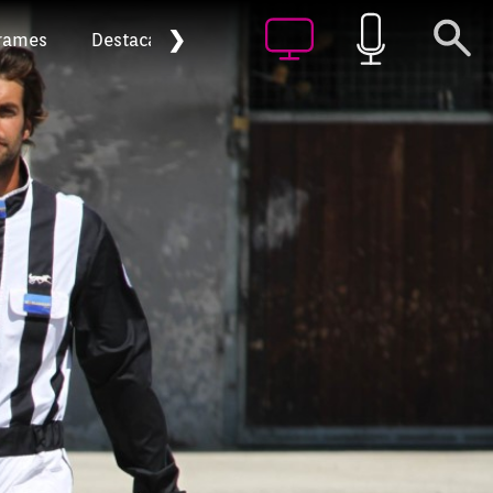
❯
rames
Destacat
Arxiu