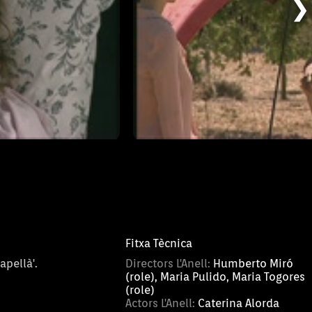
rà a prendre aquesta
d'igual. En Macià sospita qu
❯
ser un accident.
L'arrencada - 2
12/09/2011
T1 - Capítol 02-2
Fitxa Tècnica
apellà'.
Directors L'Anell:
Humberto Miró
(role), Maria Pulido, Maria Togores
(role)
Actors L'Anell:
Caterina Alorda