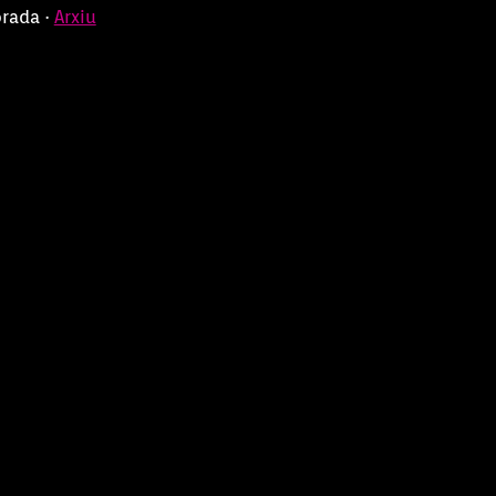
orada ·
Arxiu