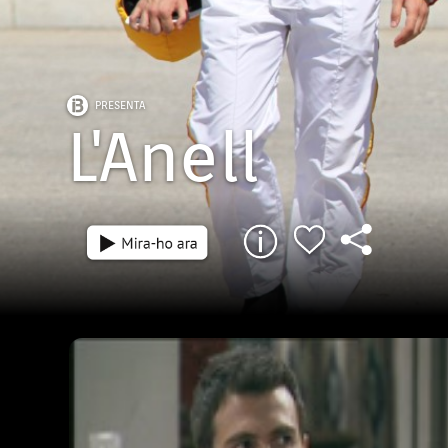
Episodi: 01-2
PRESENTA
23 min
L'Anell
En Macià Sampol, un jove seriós i reservat 
Eivissa, torna a Mallorca per visitar la mare
un llit molt malalta. Després de viure a for
molts d'anys, es retrobarà a Manacor amb 
que no el vol i amb els records d'un passa
marcat per la mort de son pare en un acci
també hi trobarà na Carlota, la nina que e
quan ell tenia deu anys. És clar, que na Car
cap nina. En Macià haurà de decidir si se'n
Eivissa o si queda a Son Caliu, la llar de la 