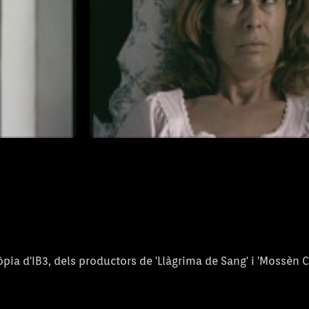
endre aquesta
Una troballa molt particular l'ajuda
decisió.
El Gran Premi - 1
12/09/2011
T1 - Capítol 01-1
pia d'IB3, dels productors de 'Llàgrima de Sang' i 'Mossèn C