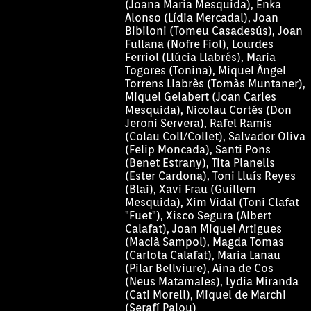
(Joana Maria Mesquida), Enka
Alonso (Lídia Mercadal), Joan
Bibiloni (Tomeu Casadesús), Joan
Fullana (Nofre Fiol), Lourdes
Ferriol (Llúcia Llabrés), Maria
Togores (Tonina), Miquel Àngel
Torrens Llabrès (Tomàs Muntaner),
Miquel Gelabert (Joan Carles
Mesquida), Nicolau Cortés (Don
Jeroni Servera), Rafel Ramis
(Colau Coll/Collet), Salvador Oliva
(Felip Moncada), Santi Pons
(Benet Estrany), Tita Planells
(Ester Cardona), Toni Lluís Reyes
(Blai), Xavi Frau (Guillem
Mesquida), Xim Vidal (Toni Clafat
"Fuet"), Xisco Segura (Albert
Calafat), Joan Miquel Artigues
(Macià Sampol), Magda Tomas
(Carlota Calafat), Maria Lanau
(Pilar Bellviure), Aina de Cos
(Neus Matamales), Lydia Miranda
(Cati Morell), Miquel de Marchi
(Serafí Palou)