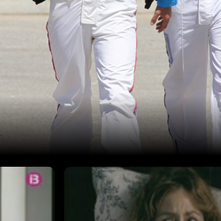
Episodi: 01-1
56 min
que viu a
En Macià Sampol, un jove seriós i r
, que jau a
Eivissa, torna a Mallorca per visitar
a durant
un llit molt malalta. Després de viu
una família
molts d'anys, es retrobarà a Manac
t traumàtic
que no el vol i amb els records d'u
dent. Però
marcat per la mort de son pare en 
l va enamorar
també hi trobarà na Carlota, la nin
lota ja no és
quan ell tenia deu anys. És clar, que
 torna a
cap nina. En Macià haurà de decidir 
seva infància.
Eivissa o si queda a Son Caliu, la lla