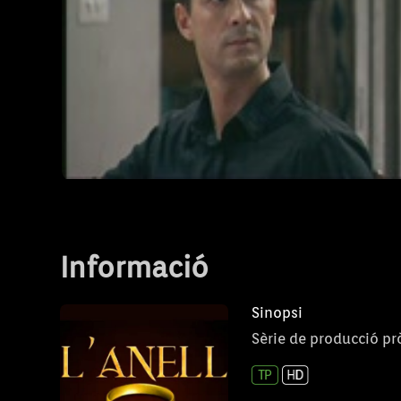
Una troballa molt particular l'ajudarà a pr
decisió.
El gran premi - 2
T1 - Capítol 01-2
Informació
Sinopsi
Sèrie de producció prò