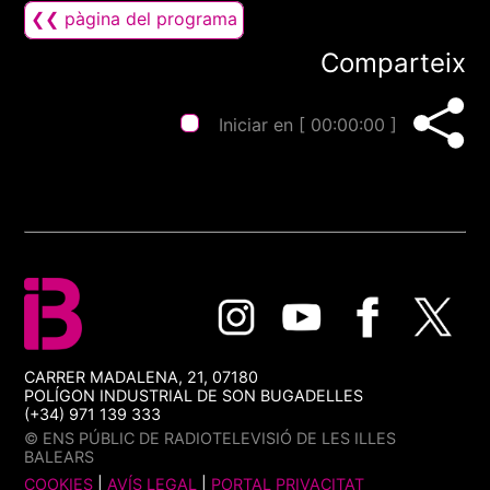
❮❮ pàgina del programa
Comparteix
Iniciar en [
00:00:00
]
CARRER MADALENA, 21, 07180
POLÍGON INDUSTRIAL DE SON BUGADELLES
(+34) 971 139 333
© ENS PÚBLIC DE RADIOTELEVISIÓ DE LES ILLES
BALEARS
COOKIES
|
AVÍS LEGAL
|
PORTAL PRIVACITAT