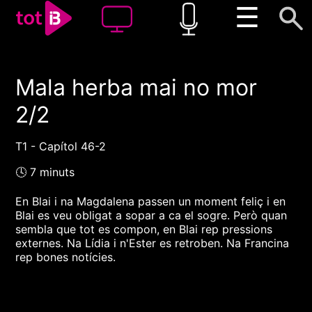
☰
Mala herba mai no mor
00:00
00:00
2/2
1x
T1 - Capítol 46-2
🕓 7 minuts
En Blai i na Magdalena passen un moment feliç i en
Blai es veu obligat a sopar a ca el sogre. Però quan
sembla que tot es compon, en Blai rep pressions
externes. Na Lídia i n'Ester es retroben. Na Francina
rep bones notícies.