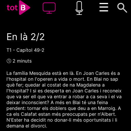
☰
En là 2/2
00:00
00:00
1x
T1 - Capítol 49-2
🕓 2 minuts
La família Mesquida està en là. En Joan Carles és a
l'hospital on l'operen a vida o mort. En Blai no sap
què fer; quedar al costat de na Magdalena a
l'hospital? I si es desperta en Joan Carles i reconeix
que va ser ell que va entrar a robar a ca seva i el va
deixar inconscient? A més en Blai té una feina
pendent: tornar els doblers que deu a en Marroig. A
ca els Calafat estan més preocupats per n'Albert.
N'Ester ha decidit no donar-li més oportunitats i li
demana el divorci.