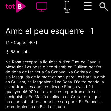
☰
Amb el peu esquerre -1
00:00
00:00
1x
T1 - Capítol 40-1
🕓 58 minuts
Na Rosa accepta la liquidació d'en Fuet de Cavalls
Mesquida i es posa d'acord amb en Guillem per fer
de dona de fer net a Sa Canova. Na Carlota culpa
els Mesquida de la mort de son pare i es baralla amb
en Guillem, na Magdalena i na Rosa. D'altra banda, a
l'hipòdrom, les apostes des de França van bé i
guanyen 45.000 euros, que es repartiran entre els
accionistes. En Macià explica a na Greta tot el que
ha esbrinat sobre la mort de son pare. En Francesc
roba doblers a en Blai i els tuda.