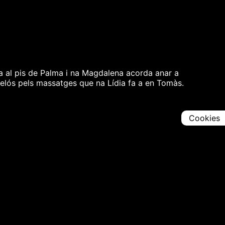
ça al pis de Palma i na Magdalena acorda anar a
 gelós pels massatges que na Lídia fa a en Tomàs.
Cookies
Comparteix
Iniciar en [
00:00:00
]