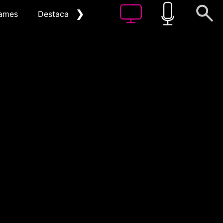
❯
ames
Destacat
Arxiu