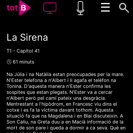
☰
La Sirena
00:00
00:00
1x
T1 - Capítol 41
🕓 61 minuts
Na Júlia i na Natàlia estan preocupades per la mare.
N'Ester telefona a n'Albert i li agafa el telèfon na
Tonina. D'aquesta manera n'Ester confirma les
sospites que estan plegats. N'Ester va a cercar
n'Albert però pel camí pateix una desgràcia.
Mentrestant a l'hipòdrom, en Francesc viu dins el
cotxe i es fa la víctima davant tothom. Aquesta
situació fa que na Magdalena i en Blai discuteixin. A
Son Caliu, na Greta duu a en Macià informació de la
mort de son pare i queda a dormir a ca seva. Què en