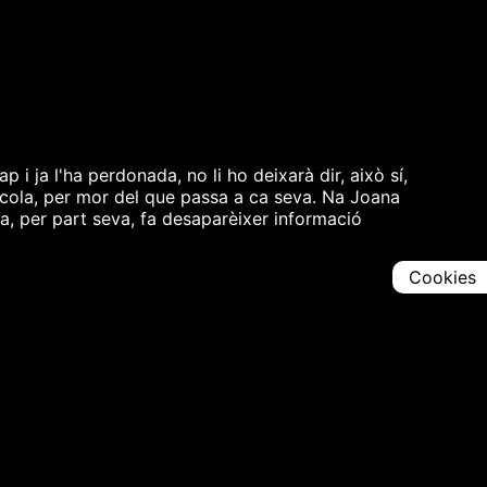
i ja l'ha perdonada, no li ho deixarà dir, això sí,
scola, per mor del que passa a ca seva. Na Joana
a, per part seva, fa desaparèixer informació
Cookies
Comparteix
Iniciar en [
00:00:00
]