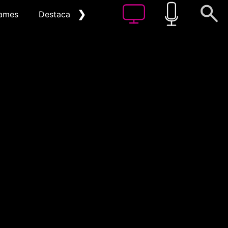
❯
ames
Destacat
Arxiu