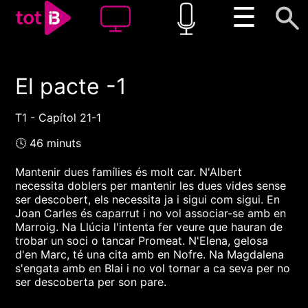
☰
El pacte -1
00:00
00:00
1x
T1 - Capítol 21-1
🕓 46 minuts
Mantenir dues famílies és molt car. N'Albert
necessita doblers per mantenir les dues vides sense
ser descobert, els necessita ja i sigui com sigui. En
Joan Carles és caparrut i no vol associar-se amb en
Marroig. Na Llúcia l'intenta fer veure que hauran de
trobar un soci o tancar Promeat. N'Elena, gelosa
d'en Marc, té una cita amb en Nofre. Na Magdalena
s'engata amb en Blai i no vol tornar a ca seva per no
ser descoberta per son pare.