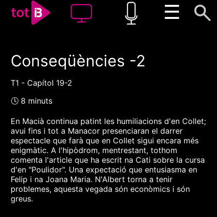
☰
Conseqüències -2
00:00
00:00
1x
T1 - Capítol 19-2
🕓 8 minuts
En Macià continua patint les humiliacions d'en Collet;
avui fins i tot a Manacor presenciaran el darrer
espectacle que farà que en Collet sigui encara més
enigmàtic. A l'hipòdrom, mentrestant, tothom
comenta l'article que ha escrit na Cati sobre la cursa
d'en "Poulidor". Una expectació que entusiasma en
Felip i na Joana Maria. N'Albert torna a tenir
problemes, aquesta vegada són econòmics i són
greus.