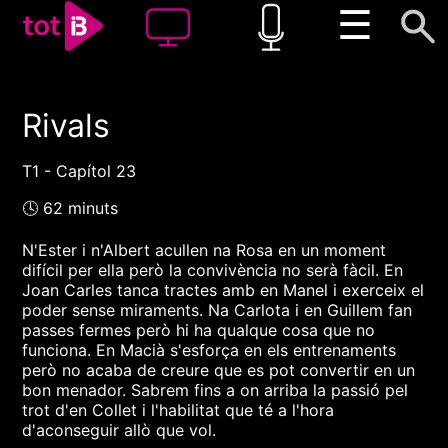
☰
Rivals
00:00
00:00
1x
T1 - Capítol 23
🕓 62 minuts
N'Ester i n'Albert acullen na Rosa en un moment
difícil per ella però la convivència no serà fàcil. En
Joan Carles tanca tractes amb en Manel i exerceix el
poder sense miraments. Na Carlota i en Guillem fan
passes fermes però hi ha qualque cosa que no
funciona. En Macià s'esforça en els entrenaments
però no acaba de creure que es pot convertir en un
bon menador. Sabrem fins a on arriba la passió pel
trot d'en Collet i l'habilitat que té a l'hora
d'aconseguir allò que vol.