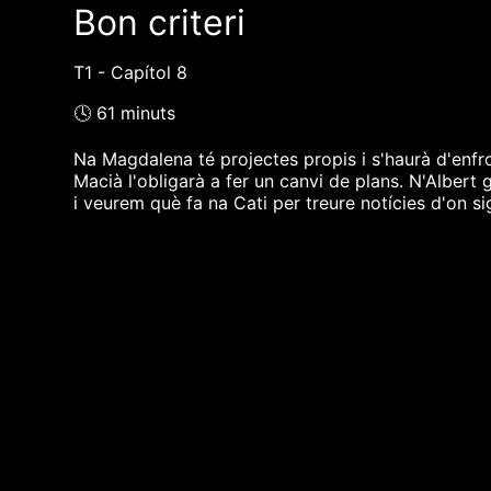
Bon criteri
T1 - Capítol 8
🕓 61 minuts
Na Magdalena té projectes propis i s'haurà d'enfr
Macià l'obligarà a fer un canvi de plans. N'Albert 
i veurem què fa na Cati per treure notícies d'on si
❮❮ pàgina del programa