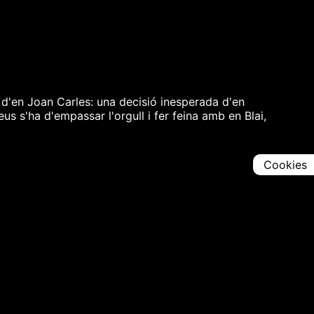
 d'en Joan Carles: una decisió inesperada d'en
s s'ha d'empassar l'orgull i fer feina amb en Blai,
Cookies
Comparteix
Iniciar en [
00:00:00
]