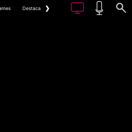
❯
ames
Destacat
Arxiu