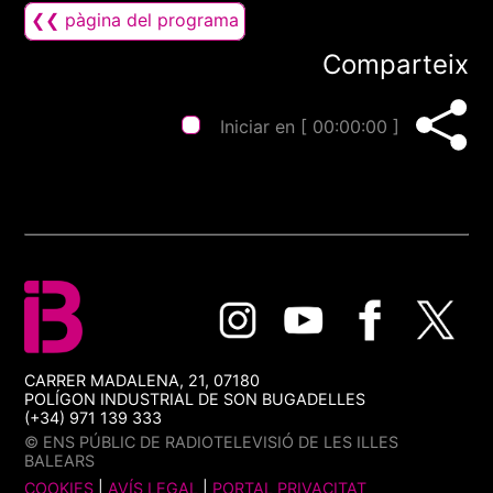
❮❮ pàgina del programa
Comparteix
Iniciar en [
00:00:00
]
CARRER MADALENA, 21, 07180
POLÍGON INDUSTRIAL DE SON BUGADELLES
(+34) 971 139 333
© ENS PÚBLIC DE RADIOTELEVISIÓ DE LES ILLES
BALEARS
COOKIES
|
AVÍS LEGAL
|
PORTAL PRIVACITAT