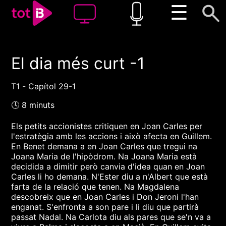
☰
El dia més curt -1
00:00
00:00
1x
T1 - Capítol 29-1
🕓 8 minuts
Els petits accionistes critiquen en Joan Carles per
l'estratègia amb les accions i això afecta en Guillem.
En Benet demana a en Joan Carles que tregui na
Joana Maria de l'hipòdrom. Na Joana Maria està
decidida a dimitir però canvia d'idea quan en Joan
Carles li ho demana. N'Ester diu a n'Albert que està
farta de la relació que tenen. Na Magdalena
descobreix que en Joan Carles i Don Jeroni l'han
enganat. S'enfronta a son pare i li diu que partirà
passat Nadal. Na Carlota diu als pares que se'n va a