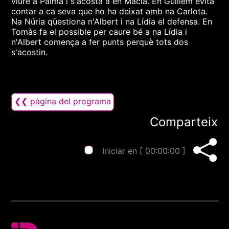
viure a Palma i s'acosta a en Macià. En Guillem evita
contar a ca seva que ho ha deixat amb na Carlota.
Na Núria qüestiona n'Albert i na Lídia el defensa. En
Tomàs fa el possible per caure bé a na Lídia i
n'Albert comença a fer punts perquè tots dos
s'acostin.
❮❮ pàgina del programa
Comparteix
Iniciar en [
00:00:00
]