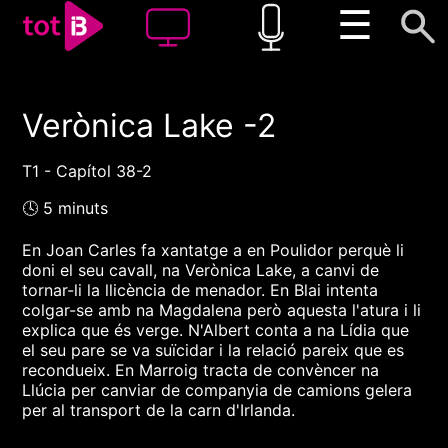
☰
Verònica Lake -2
00:00
00:00
1x
T1 - Capítol 38-2
🕓 5 minuts
En Joan Carles fa xantatge a en Poulidor perquè li
doni el seu cavall, na Verònica Lake, a canvi de
tornar-li la llicència de menador. En Blai intenta
colgar-se amb na Magdalena però aquesta l'atura i li
explica que és verge. N'Albert conta a na Lídia que
el seu pare se va suïcidar i la relació pareix que es
recondueix. En Marroig tracta de convèncer na
Llúcia per canviar de companyia de camions gelera
per al transport de la carn d'Irlanda.