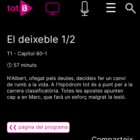
☰
El deixeble 1/2
00:00
00:00
1x
T1 - Capítol 60-1
🕓 57 minuts
N'Albert, ofegat pels deutes, decideix fer un canvi
de rumb a la vida. A l'hipòdrom tot és a punt per a la
carrera classificatòria. Totes les apostes apunten
cap a en Marc, que farà un esforç malgrat la lesió.
❮❮ pàgina del programa
Comparteix