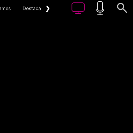
❯
ames
Destacat
Arxiu