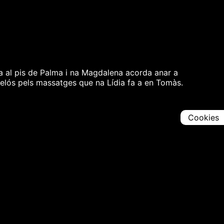
ça al pis de Palma i na Magdalena acorda anar a
 gelós pels massatges que na Lídia fa a en Tomàs.
Cookies
Comparteix
Iniciar en [
00:00:00
]