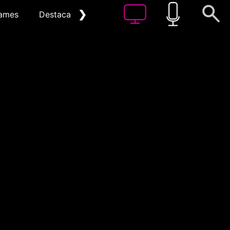
❯
ames
Destacat
Arxiu