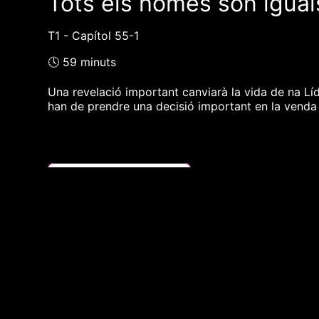
Tots els homes són igual
T1 - Capítol 55-1
🕓 59 minuts
Una revelació important canviarà la vida de na Lí
han de prendre una decisió important en la venda 
❮❮ pàgina del programa