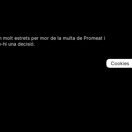
n molt estrets per mor de la multa de Promeat i
-hi una decisió.
Cookies
Comparteix
Iniciar en [
00:00:00
]