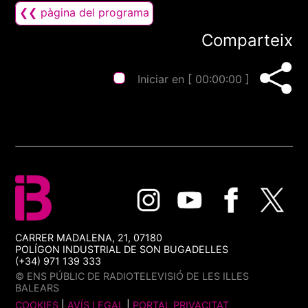
❮❮ pàgina del programa
Comparteix
Iniciar en [
00:00:00
]
CARRER MADALENA, 21, 07180
POLÍGON INDUSTRIAL DE SON BUGADELLES
(+34) 971 139 333
© ENS PÚBLIC DE RADIOTELEVISIÓ DE LES ILLES
BALEARS
COOKIES
|
AVÍS LEGAL
|
PORTAL PRIVACITAT