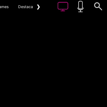
❯
ames
Destacat
Arxiu