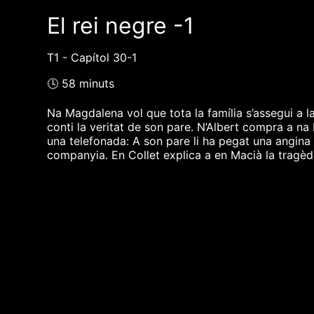
El rei negre -1
T1 - Capítol 30-1
🕓 58 minuts
Na Magdalena vol que tota la família s’assegui a l
conti la veritat de son pare. N’Albert compra a na L
una telefonada: A son pare li ha pegat una angina 
companyia. En Collet explica a en Macià la tragèdia
❮❮ pàgina del programa