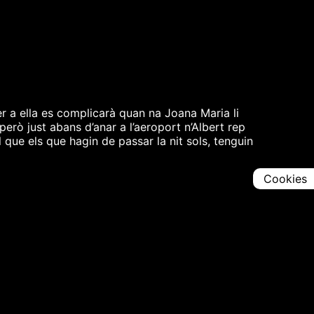
er a ella es complicarà quan na Joana Maria li
però just abans d’anar a l’aeroport n’Albert rep
 que els que hagin de passar la nit sols, tenguin
Cookies
Comparteix
Iniciar en [
00:00:00
]