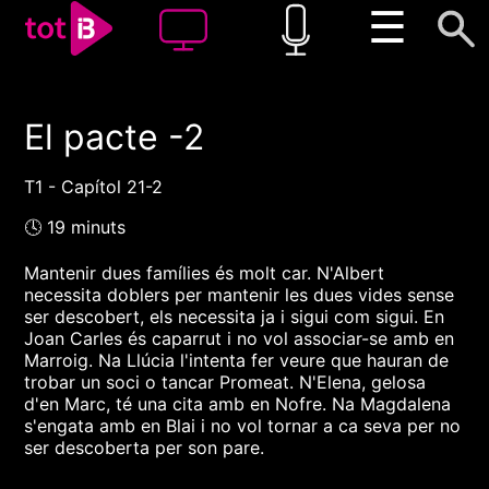
☰
El pacte -2
00:00
00:00
1x
T1 - Capítol 21-2
🕓 19 minuts
Mantenir dues famílies és molt car. N'Albert
necessita doblers per mantenir les dues vides sense
ser descobert, els necessita ja i sigui com sigui. En
Joan Carles és caparrut i no vol associar-se amb en
Marroig. Na Llúcia l'intenta fer veure que hauran de
trobar un soci o tancar Promeat. N'Elena, gelosa
d'en Marc, té una cita amb en Nofre. Na Magdalena
s'engata amb en Blai i no vol tornar a ca seva per no
ser descoberta per son pare.