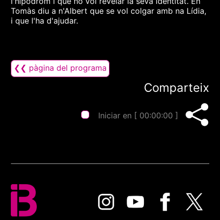
l'hipòdrom i que no vol revelar la seva identitat. En
Tomàs diu a n'Albert que se vol colgar amb na Lídia,
i que l'ha d'ajudar.
❮❮ pàgina del programa
Comparteix
Iniciar en [
00:00:00
]