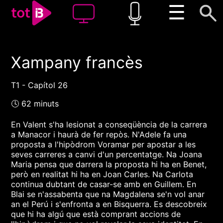
☰
Xampany francès
00:00
00:00
1x
T1 - Capítol 26
🕓 62 minuts
En Valent s'ha lesionat a conseqüència de la carrera
a Manacor i haurà de fer repòs. N'Adele fa una
proposta a l'hipòdrom Voramar per apostar a les
seves carreres a canvi d'un percentatge. Na Joana
Maria pensa que darrera la proposta hi ha en Benet,
però en realitat hi ha en Joan Carles. Na Carlota
continua dubtant de casar-se amb en Guillem. En
Blai se n'assabenta que na Magdalena se'n vol anar
an el Perú i s'enfronta a en Bisquerra. Es descobreix
que hi ha algú que està comprant accions de