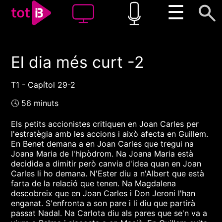
☰
El dia més curt -2
00:00
00:00
1x
T1 - Capítol 29-2
🕓 56 minuts
Els petits accionistes critiquen en Joan Carles per
l'estratègia amb les accions i això afecta en Guillem.
En Benet demana a en Joan Carles que tregui na
Joana Maria de l'hipòdrom. Na Joana Maria està
decidida a dimitir però canvia d'idea quan en Joan
Carles li ho demana. N'Ester diu a n'Albert que està
farta de la relació que tenen. Na Magdalena
descobreix que en Joan Carles i Don Jeroni l'han
enganat. S'enfronta a son pare i li diu que partirà
passat Nadal. Na Carlota diu als pares que se'n va a