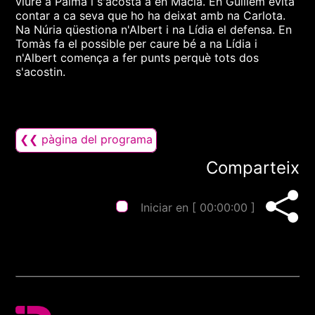
viure a Palma i s'acosta a en Macià. En Guillem evita
contar a ca seva que ho ha deixat amb na Carlota.
Na Núria qüestiona n'Albert i na Lídia el defensa. En
Tomàs fa el possible per caure bé a na Lídia i
n'Albert comença a fer punts perquè tots dos
s'acostin.
❮❮ pàgina del programa
Comparteix
Iniciar en [
00:00:00
]