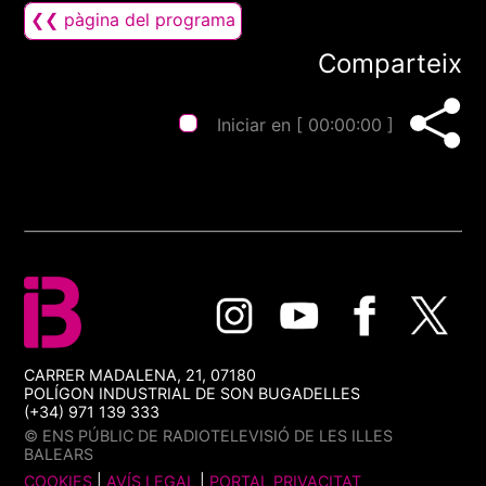
❮❮ pàgina del programa
Comparteix
Iniciar en [
00:00:00
]
CARRER MADALENA, 21, 07180
POLÍGON INDUSTRIAL DE SON BUGADELLES
(+34) 971 139 333
© ENS PÚBLIC DE RADIOTELEVISIÓ DE LES ILLES
BALEARS
COOKIES
|
AVÍS LEGAL
|
PORTAL PRIVACITAT