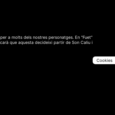
 per a molts dels nostres personatges. En "Fuet"
carà que aquesta decideixi partir de Son Caliu i
Cookies
Comparteix
Iniciar en [
00:00:00
]