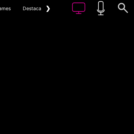
❯
ames
Destacat
Arxiu