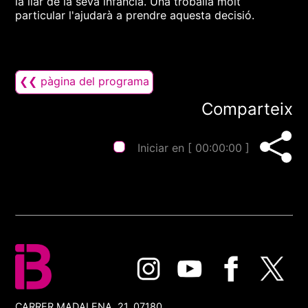
la llar de la seva infància. Una troballa molt
particular l'ajudarà a prendre aquesta decisió.
❮❮ pàgina del programa
Comparteix
Iniciar en [
00:00:00
]
CARRER MADALENA, 21, 07180