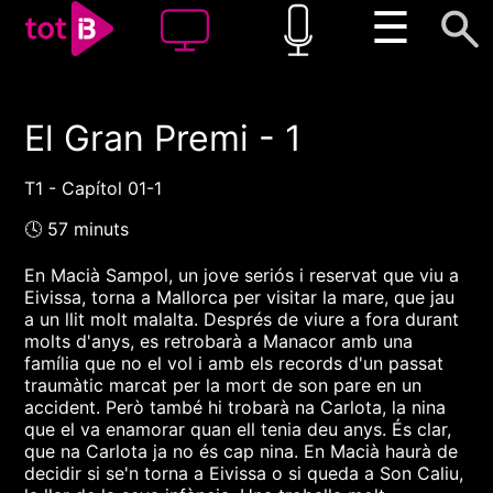
☰
El Gran Premi - 1
00:00
00:00
1x
T1 - Capítol 01-1
🕓 57 minuts
En Macià Sampol, un jove seriós i reservat que viu a
Eivissa, torna a Mallorca per visitar la mare, que jau
a un llit molt malalta. Després de viure a fora durant
molts d'anys, es retrobarà a Manacor amb una
família que no el vol i amb els records d'un passat
traumàtic marcat per la mort de son pare en un
accident. Però també hi trobarà na Carlota, la nina
que el va enamorar quan ell tenia deu anys. És clar,
que na Carlota ja no és cap nina. En Macià haurà de
decidir si se'n torna a Eivissa o si queda a Son Caliu,