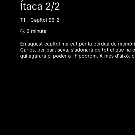
Ítaca 2/2
T1 - Capítol 56-2
🕓 8 minuts
En aquest capítol marcat per la pèrdua de memòria
Carles, per part seva, s'adonarà de tot el que ha
qui agafarà el poder a l'hipòdrom. A més d'això, e
❮❮ pàgina del programa