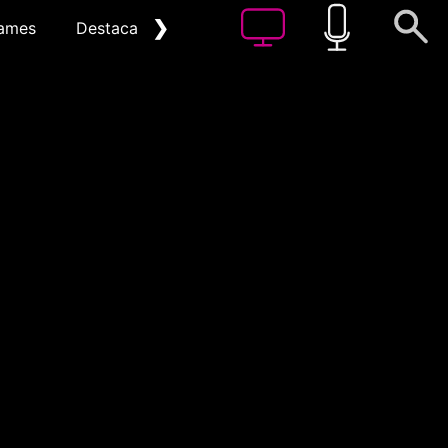
❯
ames
Destacat
Arxiu