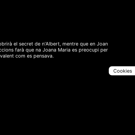
brirà el secret de n'Albert, mentre que en Joan
accions farà que na Joana Maria es preocupi per
n valent com es pensava.
Cookies
Comparteix
Iniciar en [
00:00:00
]