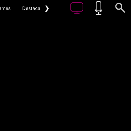
❯
ames
Destacat
Arxiu