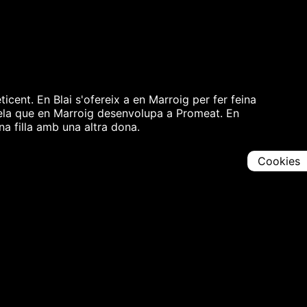
ticent. En Blai s'ofereix a en Marroig per fer feina
l·lela que en Marroig desenvolupa a Promeat. En
a filla amb una altra dona.
Cookies
Comparteix
Iniciar en [
00:00:00
]