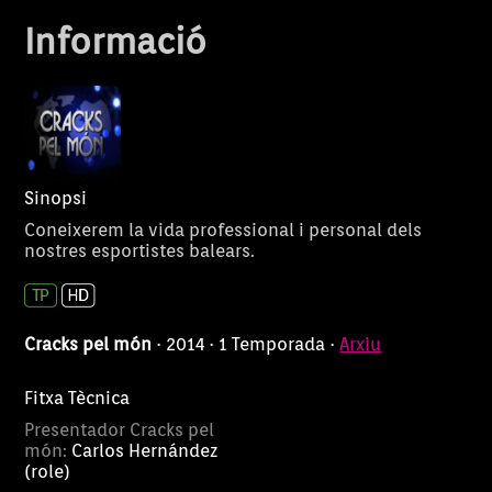
és de Sant Jord
Informació
Ciutadella.
Sinopsi
Coneixerem la vida professional i personal dels
nostres esportistes balears.
Cracks pel món
· 2014 · 1 Temporada ·
Arxiu
Fitxa Tècnica
Presentador Cracks pel
món:
Carlos Hernández
(role)