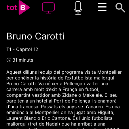
☰
Bruno Carotti
00:00
00:00
1x
T1 - Capítol 12
🕓 31 minuts
Aquest dilluns l’equip del programa visita Montpellier
per conèixer la història de l’exfutbolista mallorquí
Bruno Carotti. Va néixer a Pollença i va fer una
carrera amb molt d’èxit a França en futbol,
compartint vestidor amb Zidane o Makelele. El seu
pare tenia un hotel al Port de Pollença i s'enamorà
d'una francesa. Passats els anys se n'anaren. És una
eminència al Montpellier on ha jugat amb Higuita,
Laurent Blanc o Eric Cantona. És l'únic futbolista
mallorquí (tret de Nadal) que ha arribat a una