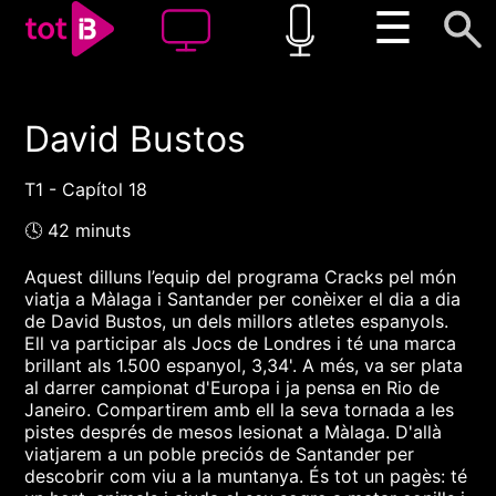
☰
David Bustos
00:00
00:00
1x
T1 - Capítol 18
🕓 42 minuts
Aquest dilluns l’equip del programa Cracks pel món
viatja a Màlaga i Santander per conèixer el dia a dia
de David Bustos, un dels millors atletes espanyols.
Ell va participar als Jocs de Londres i té una marca
brillant als 1.500 espanyol, 3,34'. A més, va ser plata
al darrer campionat d'Europa i ja pensa en Rio de
Janeiro. Compartirem amb ell la seva tornada a les
pistes després de mesos lesionat a Màlaga. D'allà
viatjarem a un poble preciós de Santander per
descobrir com viu a la muntanya. És tot un pagès: té