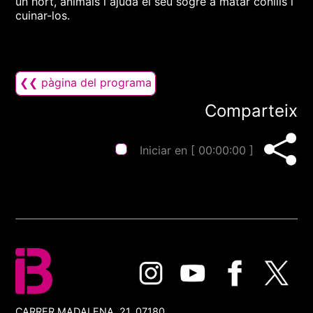
un hort, animals i ajuda el seu sogre a matar conills i
cuinar-los.
❮❮ pàgina del programa
Comparteix
Iniciar en [
00:00:00
]
CARRER MADALENA, 21, 07180