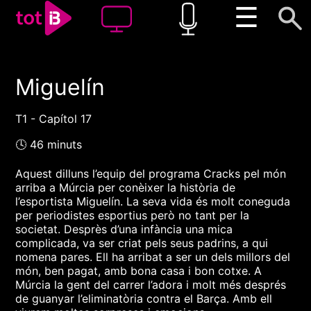
☰
Miguelín
00:00
00:00
1x
T1 - Capítol 17
🕓 46 minuts
Aquest dilluns l’equip del programa Cracks pel món
arriba a Múrcia per conèixer la història de
l’esportista Miguelín. La seva vida és molt coneguda
per periodistes esportius però no tant per la
societat. Desprès d’una infància una mica
complicada, va ser criat pels seus padrins, a qui
nomena pares. Ell ha arribat a ser un dels millors del
món, ben pagat, amb bona casa i bon cotxe. A
Múrcia la gent del carrer l’adora i molt més després
de guanyar l’eliminatòria contra el Barça. Amb ell