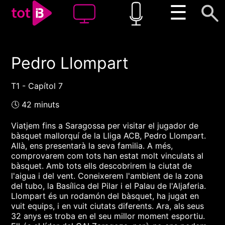
☰
Pedro Llompart
00:00
00:00
1x
T1 - Capítol 7
🕓 42 minuts
Viatjem fins a Saragossa per visitar el jugador de
bàsquet mallorquí de la Lliga ACB, Pedro Llompart.
Allà, ens presentarà la seva familia. A més,
comprovarem com tots han estat molt vinculats al
bàsquet. Amb tots ells descobrirem la ciutat de
l'aigua i del vent. Coneixerem l'ambient de la zona
del tubo, la Basílica del Pilar i el Palau de l'Aljaferia.
Llompart és un rodamón del bàsquet, ha jugat en
vuit equips, i en vuit ciutats diferents. Ara, als seus
32 anys es troba en el seu millor moment esportiu.