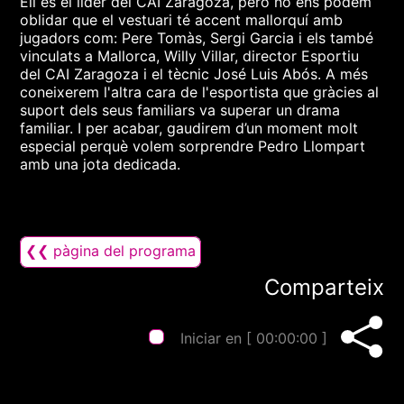
Ell és el líder del CAI Zaragoza, però no ens podem
oblidar que el vestuari té accent mallorquí amb
jugadors com: Pere Tomàs, Sergi Garcia i els també
vinculats a Mallorca, Willy Villar, director Esportiu
del CAI Zaragoza i el tècnic José Luis Abós. A més
coneixerem l'altra cara de l'esportista que gràcies al
suport dels seus familiars va superar un drama
familiar. I per acabar, gaudirem d’un moment molt
especial perquè volem sorprendre Pedro Llompart
amb una jota dedicada.
❮❮ pàgina del programa
Comparteix
Iniciar en [
00:00:00
]