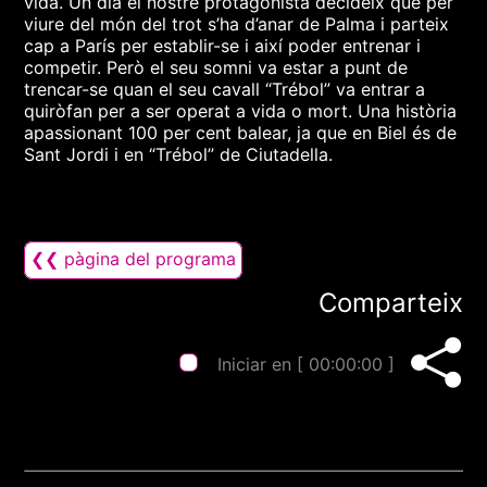
vida. Un dia el nostre protagonista decideix que per
viure del món del trot s’ha d’anar de Palma i parteix
cap a París per establir-se i així poder entrenar i
competir. Però el seu somni va estar a punt de
trencar-se quan el seu cavall “Trébol” va entrar a
quiròfan per a ser operat a vida o mort. Una història
apassionant 100 per cent balear, ja que en Biel és de
Sant Jordi i en “Trébol” de Ciutadella.
❮❮ pàgina del programa
Comparteix
Iniciar en [
00:00:00
]