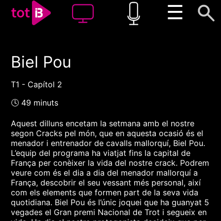
☰
Biel Pou
00:00
00:00
1x
T1 - Capítol 2
🕓 49 minuts
Aquest dilluns encetam la setmana amb el nostre
segon Cracks pel món, que en aquesta ocasió és el
menador i entrenador de cavalls mallorquí, Biel Pou.
L’equip del programa ha viatjat fins la capital de
França per conèixer la vida del nostre crack. Podrem
veure com és el dia a dia del menador mallorquí a
França, descobrir el seu vessant més personal, així
com els elements que formen part de la seva vida
quotidiana. Biel Pou és l’únic joquei que ha guanyat 5
vegades el Gran premi Nacional de Trot i segueix en