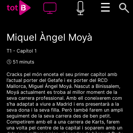
☰
Miquel Àngel Moyà
00:00
00:00
1x
T1 - Capítol 1
🕓 51 minuts
Cracks pel món enceta el seu primer capítol amb
l’actual porter del Getafe i ex porter del RCD
Mallorca, Miguel Ángel Moyá. Nascut a Binissalem,
Moyá actualment es troba al millor moment de la
seva carrera professional. Amb ell coneixerem com
s’ha adaptat a viure a Madrid i ens presentarà a la
seva dona i la seva filla. Però també farem un ampli
seguiment de la seva carrera des de ben petit.
Competirem amb ell a una carrera de Karts, farem
una volta pel centre de la capital i soparem amb un