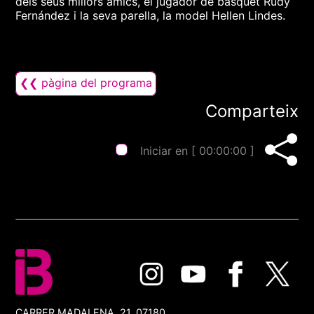
dels seus millors amics, el jugador de bàsquet Rudy
Fernández i la seva parella, la model Hellen Lindes.
❮❮ pàgina del programa
Comparteix
Iniciar en [
00:00:00
]
CARRER MADALENA, 21, 07180