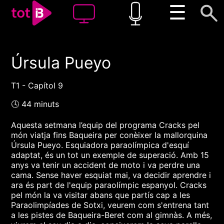
☰
Úrsula Pueyo
00:00
00:00
1x
T1 - Capítol 9
🕓 44 minuts
Aquesta setmana l’equip del programa Cracks pel
món viatja fins Baqueira per conèixer la mallorquina
Úrsula Pueyo. Esquiadora paraolímpica d'esquí
adaptat, és un tot un exemple de superació. Amb 15
anys va tenir un accident de moto i va perdre una
cama. Sense haver esquiat mai, va decidir aprendre i
ara és part de l'equip paraolímpic espanyol. Cracks
pel món la va visitar abans que partís cap a les
Paraolimpíades de Sotxi, veurem com s'entrena tant
a les pistes de Baqueira-Beret com al gimnàs. A més,