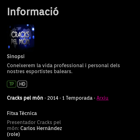
és de Sant Jord
Informació
Ciutadella.
Sinopsi
Coneixerem la vida professional i personal dels
nostres esportistes balears.
Cracks pel món
· 2014 · 1 Temporada ·
Arxiu
Fitxa Tècnica
Presentador Cracks pel
món:
Carlos Hernández
(role)