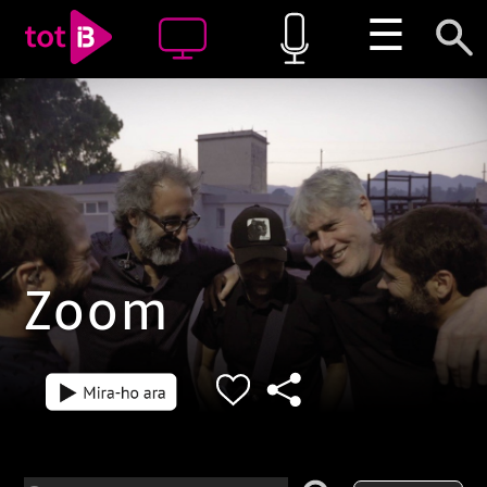
☰
Zoom
Episodi: 224
Episodi: 223
L'institut Antoni Maura de Palma
Oci, treball, g
és un centre amb personalitat
banc, comunica
pròpia. Avui, és un referent en
La tec-nologia
l'atenció a la diversitat, però fa
vegada més esp
només quinze anys havia tocat
nostres vides. I
fons: la conflictivitat era diària i
delictes inform
el 78% dels alumnes
ciberdelinqüèn