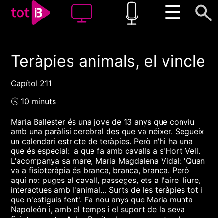
☰
Teràpies animals, el vincle
00:00
00:00
1x
Capítol 211
🕓 10 minuts
Maria Ballester és una jove de 13 anys que conviu
amb una paràlisi cerebral des que va néixer. Segueix
un calendari estricte de teràpies. Però n'hi ha una
que és especial: la que fa amb cavalls a s'Hort Vell.
L'acompanya sa mare, Maria Magdalena Vidal: 'Quan
va a fisioteràpia és branca, branca, branca. Però
aquí no: puges al cavall, passeges, ets a l'aire lliure,
interactues amb l'animal… Surts de les teràpies tot i
que n'estiguis fent'. Fa nou anys que Maria munta
Napoleón i, amb el temps i el suport de la seva