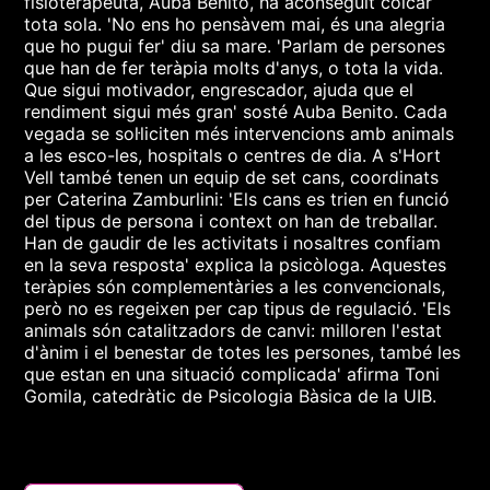
fisioterapeuta, Auba Benito, ha aconseguit colcar
tota sola. 'No ens ho pensàvem mai, és una alegria
que ho pugui fer' diu sa mare. 'Parlam de persones
que han de fer teràpia molts d'anys, o tota la vida.
Que sigui motivador, engrescador, ajuda que el
rendiment sigui més gran' sosté Auba Benito. Cada
vegada se sol·liciten més intervencions amb animals
a les esco-les, hospitals o centres de dia. A s'Hort
Vell també tenen un equip de set cans, coordinats
per Caterina Zamburlini: 'Els cans es trien en funció
del tipus de persona i context on han de treballar.
Han de gaudir de les activitats i nosaltres confiam
en la seva resposta' explica la psicòloga. Aquestes
teràpies són complementàries a les convencionals,
però no es regeixen per cap tipus de regulació. 'Els
animals són catalitzadors de canvi: milloren l'estat
d'ànim i el benestar de totes les persones, també les
que estan en una situació complicada' afirma Toni
Gomila, catedràtic de Psicologia Bàsica de la UIB.