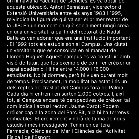
on hi havia la Facultat de Ciències. Es va optar per
aquesta ubicació. Antoni Bennàssar, vicerector d
Extensió Universitària entre els anys 1983 i 1995,
reivindica la figura de qui va ser el primer rector de
la UIB: En un moment en què socialment ningú creia
en una universitat, a partir del rectorat de Nadal
Batle es van adonar que era una institució important
. El 1992 tots els estudis són al Campus. Una ciutat
universitària que es consolidà en el mandat de
Llorenç Huguet: Aquest campus es va construir amb
visió de futur, que fos exemple de com fer créixer un
espai acadèmic. Hi ha entre 14.000 i 16.000
estudiants. No hi dormen, però hi viuen durant molt
de temps. Precisament, la mobilitat ha estat i és un
dels reptes del trasllat del Campus fora de Palma.
Cada dia hi entren i en surten 2.000 cotxes. I, així i
tot, el Campus encara té perspectives de créixer, tal
com indica l'actual rector, Jaume Carot: Podem
créixer cap a la zona del Parc Bit, allà hi ha terrenys
edificables. El creixement vindrà de la mà de nous
estudis i més investigació. Tenim en cartera
Farmàcia, Ciències del Mar i Ciències de l'Activitat
Física i de l'Esport.