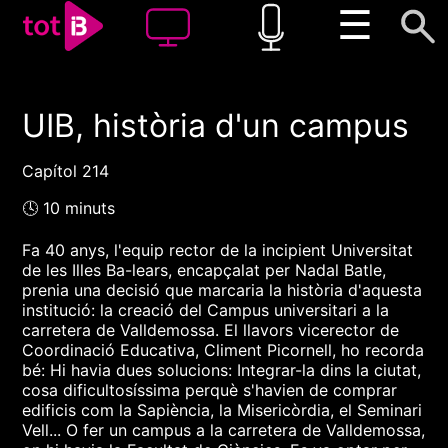
☰
UIB, història d'un campus
00:00
00:00
1x
Capítol 214
🕓 10 minuts
Fa 40 anys, l'equip rector de la incipient Universitat
de les Illes Ba-lears, encapçalat per Nadal Batle,
prenia una decisió que marcaria la història d'aquesta
institució: la creació del Campus universitari a la
carretera de Valldemossa. El llavors vicerector de
Coordinació Educativa, Climent Picornell, ho recorda
bé: Hi havia dues solucions: Integrar-la dins la ciutat,
cosa dificultosíssima perquè s'havien de comprar
edificis com la Sapiència, la Misericòrdia, el Seminari
Vell... O fer un campus a la carretera de Valldemossa,