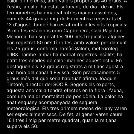
calor primerenca, amb valors propers als 40 graus. A
l'estiu, la calor ha estat sufocant, de dia i de nit. Els
termòmetres han marcat xifres mai no assolides,
com els 44 graus i mig de Formentera registrats el
13 d'agost. També han estat notícia les nits tropicals:
'A moltes estacions com Capdepera, Cala Rajada o
Menorca, han superat les 100 nits tropicals i algunes
han registrat 50 nits tòrrides, amb valors per damunt
els 25 graus' confirma Tomàs Salom, meteoròleg
d'IB3. També la mar ha marcat registres insòlits, ha
patit tres onades de calor marines aquest estiu. En
destaquen els 32 graus registrats a mitjans agost a
una boia del canal d'Eivissa: 'Són pràcticaments 5
graus més del que seria habitual' afirma Joaquin
Tintoré, director del SOCIB. Segons els experts,
aquesta anomalia tendrà efectes en la flora i fauna,
com una major mortalitat de posidònia. La calor ha
anat enguany acompanyada de sequera
meteorològica. Els tres primers mesos de l'any varen
ser especialment secs. De fet, al gener varen caure
16 litres i mig per metre quadrat, quan la mitjana
supera els 50.