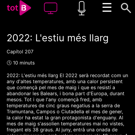
☰
2022: L'estiu més llarg
00:00
00:00
1x
Capítol 207
🕓 10 minuts
2022: L'estiu més llarg El 2022 serà recordat com un
any d'altes temperatures, amb una calor persistent
que començà pel mes de maig i que es resistí a
abandonar les Balears, i bona part d'Europa, durant
mesos. Tot i que l'any començà fred, amb
temperatures de cinc graus negatius a la serra de
Tramuntana, Campos o Ciutadella el mes de gener,
la calor ha estat la gran protagonista d'enguany. Al
mes de maig s'assolien temperatures mai no vistes,
fregant els 38 graus. Al juny, entrà una onada de