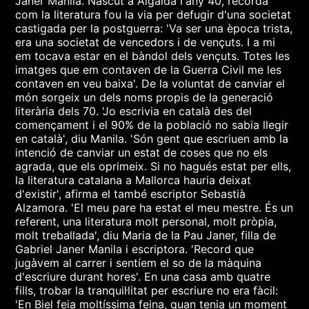
Janer Manila. Nascut a Algaida l'any 40, recorda
com la literatura fou la via per defugir d'una societat
castigada per la postguerra: 'Va ser una època trista,
era una societat de vencedors i de vençuts. I a mi
em tocava estar en el bàndol dels vençuts. Totes les
imatges que em contaven de la Guerra Civil me les
contaven en veu baixa'. De la voluntat de canviar el
món sorgeix un dels noms propis de la generació
literària dels 70. 'Jo escrivia en català des del
començament i el 90% de la població no sabia llegir
en català', diu Manila. 'Són gent que escriuen amb la
intenció de canviar un estat de coses que no els
agrada, que els oprimeix. Si no hagués estat per ells,
la literatura catalana a Mallorca hauria deixat
d'existir', afirma el també escriptor Sebastià
Alzamora. 'El meu pare ha estat el meu mestre. És un
referent, una literatura molt personal, molt pròpia,
molt treballada', diu Maria de la Pau Janer, filla de
Gabriel Janer Manila i escriptora. 'Record que
jugàvem al carrer i sentíem el so de la màquina
d'escriure durant hores'. En una casa amb quatre
fills, trobar la tranquil·litat per escriure no era fàcil:
'En Biel feia moltíssima feina, quan tenia un moment