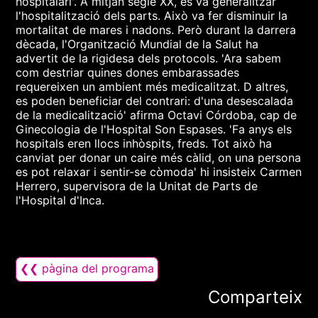
hospitalari'. A mitjan segle XX, es va generalitzar
l'hospitalització dels parts. Això va fer disminuir la
mortalitat de mares i nadons. Però durant la darrera
dècada, l'Organització Mundial de la Salut ha
advertit de la rigidesa dels protocols. 'Ara sabem
com destriar quines dones embarassades
requereixen un ambient més medicalitzat. D altres,
es poden beneficiar del contrari: d'una desescalada
de la medicalització' afirma Octavi Córdoba, cap de
Ginecologia de l'Hospital Son Espases. 'Fa anys els
hospitals eren llocs inhòspits, freds. Tot això ha
canviat per donar un caire més càlid, on una persona
es pot relaxar i sentir-se còmoda' hi insisteix Carmen
Herrero, supervisora de la Unitat de Parts de
l'Hospital d'Inca.
❮❮ pàgina del programa
Comparteix