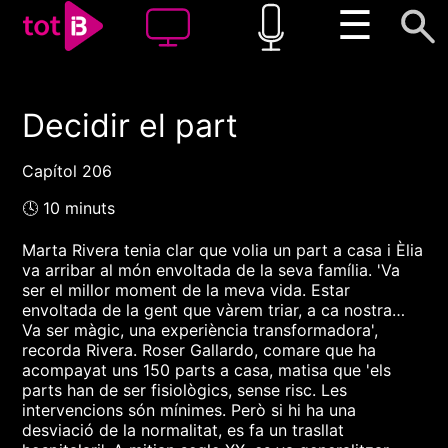
☰
Decidir el part
00:00
00:00
1x
Capítol 206
🕓 10 minuts
Marta Rivera tenia clar que volia un part a casa i Èlia
va arribar al món envoltada de la seva família. 'Va
ser el millor moment de la meva vida. Estar
envoltada de la gent que vàrem triar, a ca nostra…
Va ser màgic, una experiència transformadora',
recorda Rivera. Roser Gallardo, comare que ha
acompayat uns 150 parts a casa, matisa que 'els
parts han de ser fisiològics, sense risc. Les
intervencions són mínimes. Però si hi ha una
desviació de la normalitat, es fa un trasllat