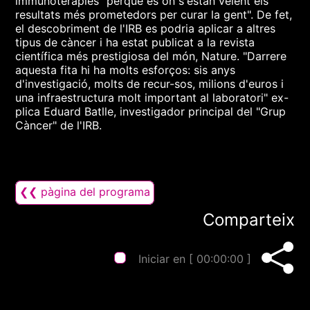
immunoteràpies "perquè és on s'estan veient els
resultats més prometedors per curar la gent". De fet,
el descobriment de l'IRB es podria aplicar a altres
tipus de càncer i ha estat publicat a la revista
científica més prestigiosa del món, Nature. "Darrere
aquesta fita hi ha molts esforços: sis anys
d'investigació, molts de recur-sos, milions d'euros i
una infraestructura molt important al laboratori" ex-
plica Eduard Batlle, investigador principal del "Grup
Càncer" de l'IRB.
❮❮ pàgina del programa
Comparteix
Iniciar en [
00:00:00
]