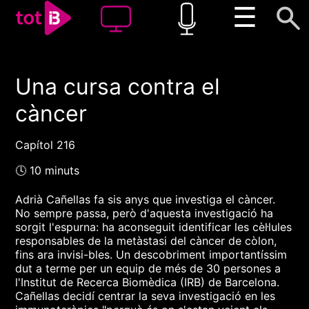
☰
Una cursa contra el
00:00
00:00
càncer
1x
Capítol 216
🕓 10 minuts
Adrià Cañellas fa sis anys que investiga el càncer.
No sempre passa, però d'aquesta investigació ha
sorgit l'espurna: ha aconseguit identificar les cèl·lules
responsables de la metàstasi del càncer de còlon,
fins ara invisi-bles. Un descobriment importantíssim
dut a terme per un equip de més de 30 persones a
l'Institut de Recerca Biomèdica (IRB) de Barcelona.
Cañellas decidí centrar la seva investigació en les