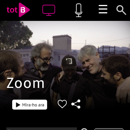
☰
Zoom
Episodi: 224
Episodi: 223
L'institut Antoni Maura de Palma
Oci, treball, g
és un centre amb personalitat
banc, comunica
pròpia. Avui, és un referent en
La tec-nologia
l'atenció a la diversitat, però fa
vegada més esp
només quinze anys havia tocat
nostres vides. I
fons: la conflictivitat era diària i
delictes inform
el 78% dels alumnes
ciberdelinqüèn