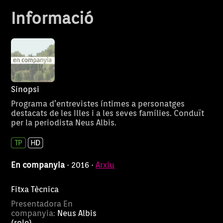
dedicada a l’esport de màxim
professió, la f
Informació
nivell.
Medicina i de c
desconnectar 
la seva.
Sinopsi
Programa d’entrevistes íntimes a personatges
destacats de les Illes i a les seves famílies. Conduït
per la periodista Neus Albis.
En companyia
· 2016 ·
Arxiu
Fitxa Tècnica
Presentadora En
companyia:
Neus Albis
(role)