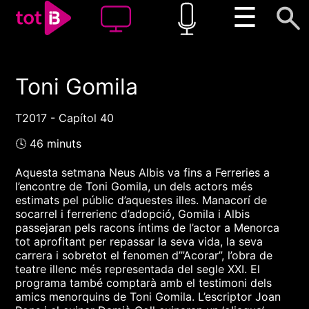
☰
Toni Gomila
00:00
00:00
1x
T2017 - Capítol 40
🕓 46 minuts
Aquesta setmana Neus Albis va fins a Ferreries a
l’encontre de Toni Gomila, un dels actors més
estimats pel públic d’aquestes illes. Manacorí de
socarrel i ferrerienc d’adopció, Gomila i Albis
passejaran pels racons íntims de l’actor a Menorca
tot aprofitant per repassar la seva vida, la seva
carrera i sobretot el fenomen d’”Acorar”, l’obra de
teatre illenc més representada del segle XXI. El
programa també comptarà amb el testimoni dels
amics menorquins de Toni Gomila. L’escriptor Joan