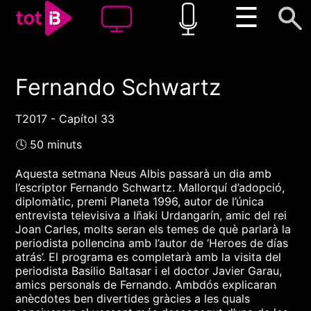
☰
Fernando Schwartz
00:00
00:00
1x
T2017 - Capítol 33
🕓 50 minuts
Aquesta setmana Neus Albis passarà un dia amb
l’escriptor Fernando Schwartz. Mallorquí d’adopció,
diplomàtic, premi Planeta 1996, autor de l’única
entrevista televisiva a Iñaki Urdangarín, amic del rei
Joan Carles, molts seran els temes de què parlarà la
periodista pollencina amb l’autor de ‘Heroes de días
atrás’. El programa es completarà amb la visita del
periodista Basilio Baltasar i el doctor Javier Garau,
amics personals de Fernando. Ambdós explicaran
anècdotes ben divertides gràcies a les quals