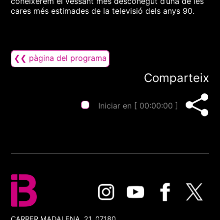
coneixerem el vessant més desconegut d’una de les
cares més estimades de la televisió dels anys 90.
❮❮ pàgina del programa
Comparteix
Iniciar en [
00:00:00
]
CARRER MADALENA, 21, 07180