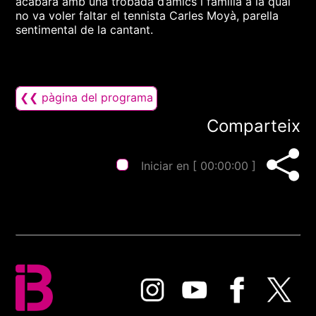
acabarà amb una trobada d’amics i família a la qual
no va voler faltar el tennista Carles Moyà, parella
sentimental de la cantant.
❮❮ pàgina del programa
Comparteix
Iniciar en [
00:00:00
]