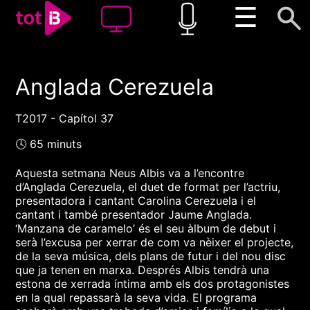
☰
Anglada Cerezuela
00:00
00:00
1x
T2017 - Capítol 37
🕓 65 minuts
Aquesta setmana Neus Albis va a l’encontre
d’Anglada Cerezuela, el duet de format per l’actriu,
presentadora i cantant Carolina Cerezuela i el
cantant i també presentador Jaume Anglada.
‘Manzana de caramelo’ és el seu àlbum de debut i
serà l’excusa per xerrar de com va nèixer el projecte,
de la seva música, dels plans de futur i del nou disc
que ja tenen en marxa. Després Albis tendrà una
estona de xerrada íntima amb els dos protagonistes
en la qual repassarà la seva vida. El programa