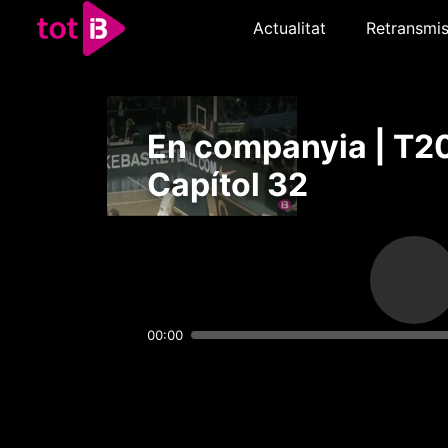
Actualitat
Retransmis
En companyia | T20
Capítol 32
00:00