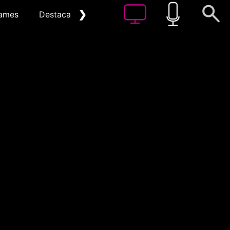
❯
ames
Destacat
Arxiu