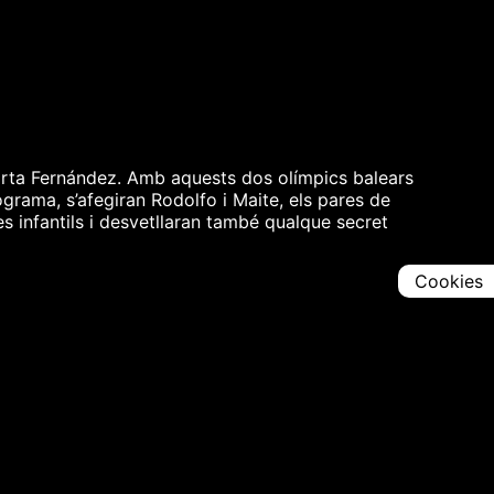
arta Fernández. Amb aquests dos olímpics balears
rograma, s’afegiran Rodolfo i Maite, els pares de
 infantils i desvetllaran també qualque secret
Cookies
Comparteix
Iniciar en [
00:00:00
]