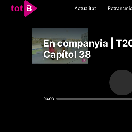
Actualitat
Retransmis
En companyia | T20
Capítol 38
00:00