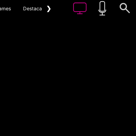
❯
ames
Destacat
Arxiu